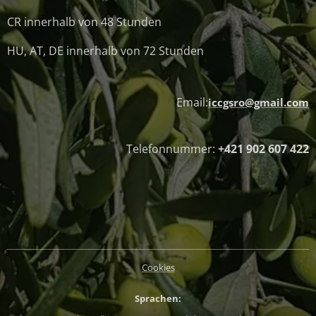
CR innerhalb von 48 Stunden
HU, AT, DE innerhalb von 72 Stunden
Email:
iccgsro@gmail.com
Telefonnummer:
+421 902 607 422
Cookies
Sprachen