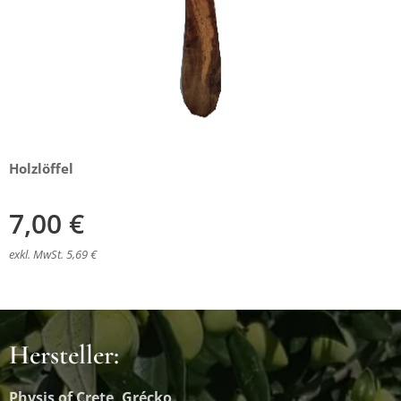
Holzlöffel
7,00
€
exkl. MwSt. 5,69 €
Hersteller:
Physis of Crete, Grécko