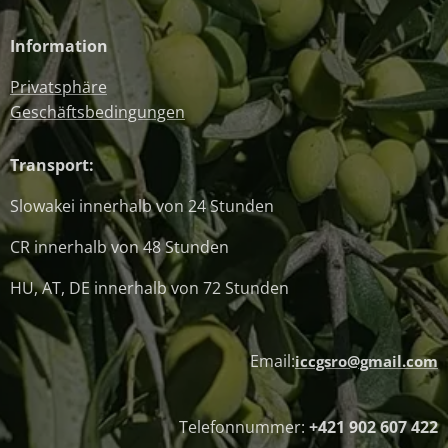
Information
Privatsphäre
Geschäftsbedingungen
Transport:
Slowakei innerhalb von 24 Stunden
CR innerhalb von 48 Stunden
HU, AT, DE innerhalb von 72 Stunden
Email:
iccgsro@gmail.com
Telefonnummer:
+421 902 607 422