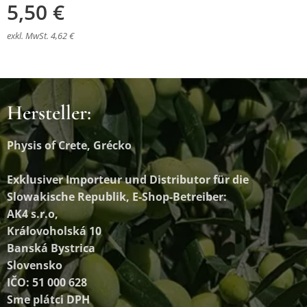
5,50
€
exkl. MwSt. 4,62 €
Hersteller:
Physis of Crete, Grécko
Exklusiver Importeur und Distributor
für die
Slowakische Republik, E-Shop-Betreiber:
AK4 s.r.o,
Královoholská 10
Banská Bystrica
Slovensko
IČO: 51 000 628
Sme plátci DPH