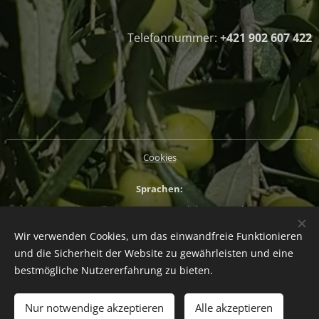
Telefonnummer:
+421 902 607 422
Cookies
Sprachen
Slovenčina
Magyar
English
Deutsch
Wir verwenden Cookies, um das einwandfreie Funktionieren
Währung
und die Sicherheit der Website zu gewährleisten und eine
EUR €
CZK Kč
HUF Ft
PLN zł
bestmögliche Nutzererfahrung zu bieten.
Zum Warenkorb hinzufügen
Nur notwendige akzeptieren
Alle akzeptieren