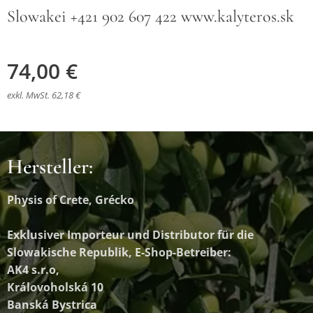
Slowakei +421 902 607 422 www.kalyteros.sk
74,00
€
exkl. MwSt. 62,18 €
Hersteller:
Physis of Crete, Grécko
Exklusiver Importeur und Distributor
für die
Slowakische Republik, E-Shop-Betreiber:
AK4 s.r.o,
Královoholská 10
Banská Bystrica