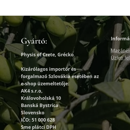
Gyártó:
Informá
Magánél
Physis of Crete, Grécko
Üzleti fe
Kizárólagos importőr és
forgalmazó
Szlovákia esetében az
e-shop üzemeltetője:
AK4 s.r.o,
Královoholská 10
Banská Bystrica
Slovensko
IČO: 51 000 628
Sme plátci DPH