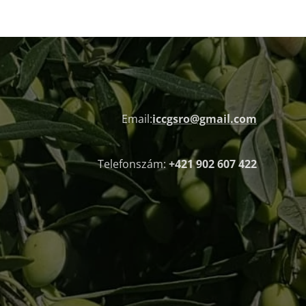
Email:
iccgsro@gmail.com
Telefonszám:
+421 902 607 422