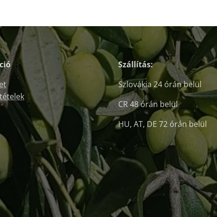
ció
Szállítás:
et
Szlovákia 24 órán belül
ltételek
CR 48 órán belül
HU, AT, DE 72 órán belül