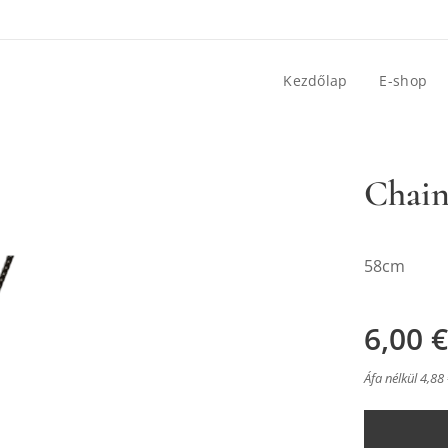
Kezdőlap
E-shop
Chain
58cm
6,00
€
Áfa nélkül 4,88