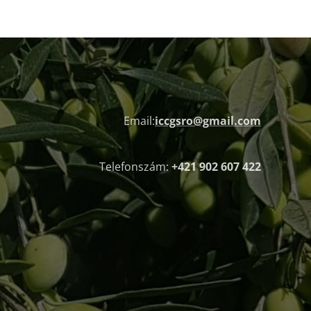
Email:
iccgsro@gmail.com
Telefonszám:
+421 902 607 422