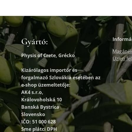
Gyártó:
Informá
Magánél
Physis of Crete, Grécko
Üzleti fe
Kizárólagos importőr és
forgalmazó
Szlovákia esetében az
e-shop üzemeltetője:
AK4 s.r.o,
Královoholská 10
Banská Bystrica
Slovensko
IČO: 51 000 628
Sme plátci DPH