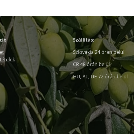
ció
Szállítás:
et
Szlovákia 24 órán belül
ltételek
CR 48 órán belül
HU, AT, DE 72 órán belül