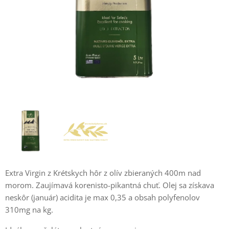
Extra Virgin z Krétskych hôr z olív zbieraných 400m nad
morom. Zaujímavá korenisto-pikantná chuť. Olej sa získava
neskôr (január) acidita je max 0,35 a obsah polyfenolov
310mg na kg.