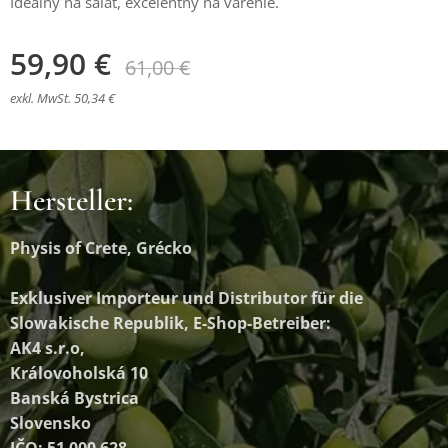
Ideálny na šalát, excelentný na varenie.
59,90
€
61,00
€
exkl. MwSt. 50,34 €
Hersteller:
Physis of Crete, Grécko
Exklusiver Importeur und Distributor
für die
Slowakische Republik, E-Shop-Betreiber:
AK4 s.r.o,
Královoholská 10
Banská Bystrica
Slovensko