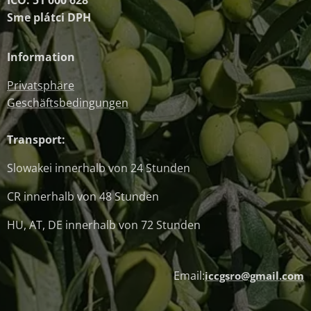
IČO: 51 000 628
Sme plátci DPH
Information
Privatsphäre
Geschäftsbedingungen
Transport:
Slowakei innerhalb von 24 Stunden
CR innerhalb von 48 Stunden
HU, AT, DE innerhalb von 72 Stunden
Email:
iccgsro@gmail.com