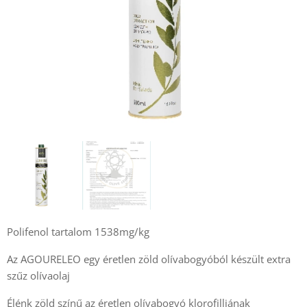
Polifenol tartalom 1538mg/kg
Az AGOURELEO egy éretlen zöld olívabogyóból készült extra
szűz olívaolaj
Élénk zöld színű az éretlen olívabogyó klorofilljának