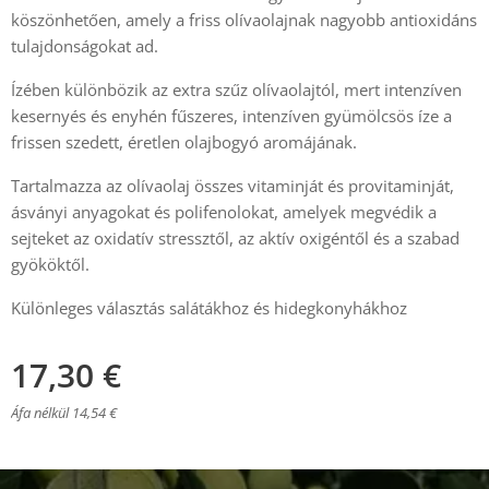
köszönhetően, amely a friss olívaolajnak nagyobb antioxidáns
tulajdonságokat ad.
Ízében különbözik az extra szűz olívaolajtól, mert intenzíven
kesernyés és enyhén fűszeres, intenzíven gyümölcsös íze a
frissen szedett, éretlen olajbogyó aromájának.
Tartalmazza az olívaolaj összes vitaminját és provitaminját,
ásványi anyagokat és polifenolokat, amelyek megvédik a
sejteket az oxidatív stressztől, az aktív oxigéntől és a szabad
gyököktől.
Különleges választás salátákhoz és hidegkonyhákhoz
17,30
€
Áfa nélkül 14,54 €