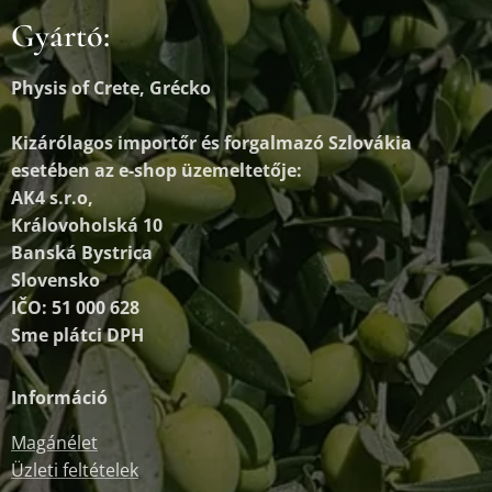
Gyártó:
Physis of Crete, Grécko
Kizárólagos importőr és forgalmazó
Szlovákia
esetében az e-shop üzemeltetője:
AK4 s.r.o,
Královoholská 10
Banská Bystrica
Slovensko
IČO: 51 000 628
Sme plátci DPH
Információ
Magánélet
Üzleti feltételek