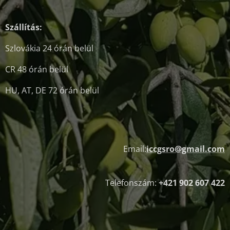
Szállítás:
Szlovákia 24 órán belül
CR 48 órán belül
HU, AT, DE 72 órán belül
Email:
iccgsro@gmail.com
Telefonszám:
+421 902 607 422